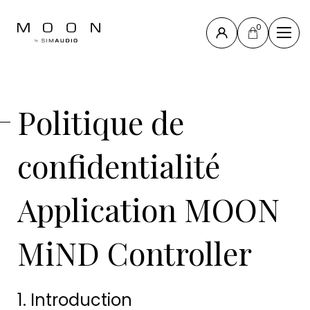
0
Fermer
La
Politique de
Collection
Compass
La
confidentialité
Collection
North
Application MOON
Nouveaux
produits
MiND Controller
Tous les
produits
Accessoires
1. Introduction
& autres