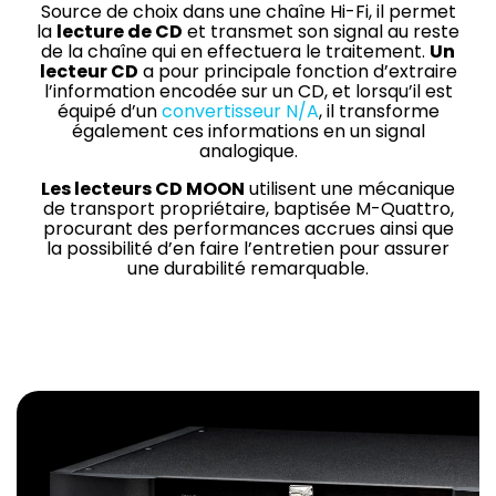
Source de choix dans une chaîne Hi-Fi, il permet
la
lecture de CD
et transmet son signal au reste
de la chaîne qui en effectuera le traitement.
Un
Assistance
lecteur CD
a pour principale fonction d’extraire
l’information encodée sur un CD, et lorsqu’il est
Nous
équipé d’un
convertisseur N/A
, il transforme
joindre
également ces informations en un signal
Nouvelles
analogique.
Carrières
Les lecteurs CD MOON
utilisent une mécanique
de transport propriétaire, baptisée M-Quattro,
procurant des performances accrues ainsi que
la possibilité d’en faire l’entretien pour assurer
Trouver
une durabilité remarquable.
une
boutique