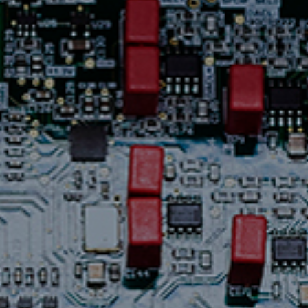
Assistance
Nous
joindre
Nouvelles
Carrières
Trouver
une
boutique