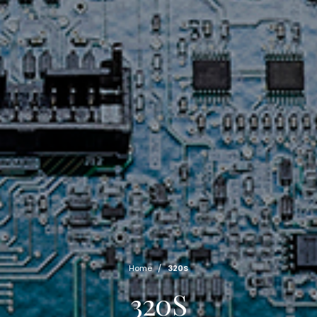
Home
/
320S
320S