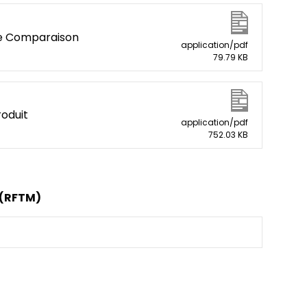
e Comparaison
application/pdf
79.79 KB
roduit
application/pdf
752.03 KB
 (RFTM)