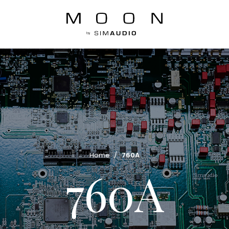
Home
/
760A
760A