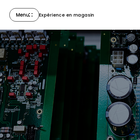
Menu
Expérience en magasin
Fermer
La Collection
Compass
La Collection North
Nouveaux produits
Tous les produits
Accessoires & autres
Assistance
Nous joindre
Nouvelles
Carrières