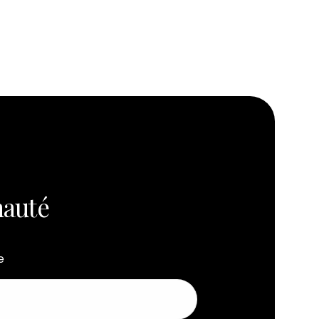
auté
e