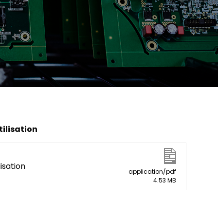
ilisation
lisation
application/pdf
4.53 MB