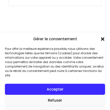
Gérer le consentement
Pour offrir la meilleure expérience possible, nous utilisons des
technologies telles que les témoins (cookies) pour stocker des
informations sur votre appareil ou y accéder. Votre consentement
nous permettra de traiter des données comme votre
Plongez au cœur
comportement de navigation ou des identifiants uniques. Le refus
ou le retrait du consentement peut nuire à certaines fonctions du
de l’excellence audio
site.
Accepter
En vous inscrivant à notre infolettre
exclusive, soyez parmi les premiers à
Refuser
découvrir les innovations MOON by
Simaudio. Accédez à des avant-