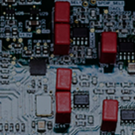
Assistance
Nous
joindre
Nouvelles
Carrières
Trouver
une
boutique