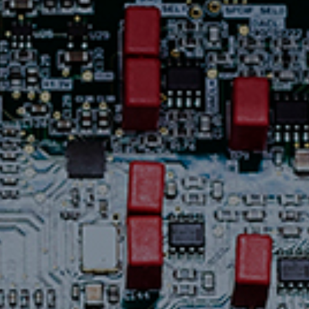
Assistance
Nous
joindre
Nouvelles
Carrières
Trouver
une
boutique