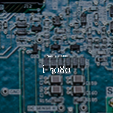
Home
/
i-5080
i-5080