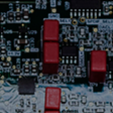
Assistance
Nous
joindre
Nouvelles
Carrières
Trouver
une
boutique