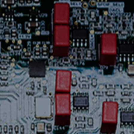
Assistance
Nous
joindre
Nouvelles
Carrières
Trouver
une
boutique