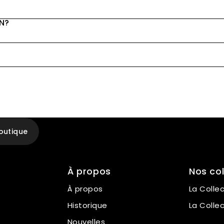
ON?
outique
À propos
Nos col
À propos
La Colle
Historique
La Colle
Nouvelles