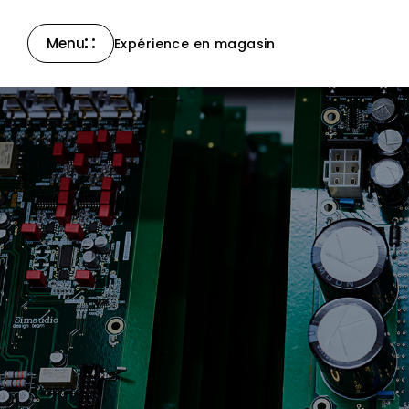
Menu
Expérience en magasin
Fermer
La Collection
Compass
La Collection North
Nouveaux produits
Tous les produits
Accessoires & autres
Assistance
Nous joindre
Nouvelles
Carrières