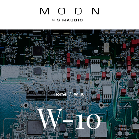
Home
/
W-10
W-10