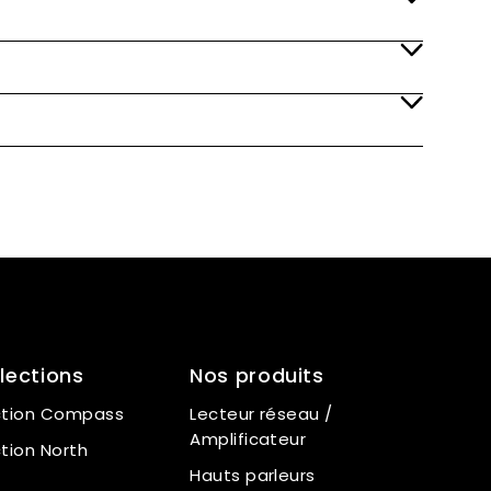
lections
Nos produits
ction Compass
Lecteur réseau /
Amplificateur
ction North
Hauts parleurs