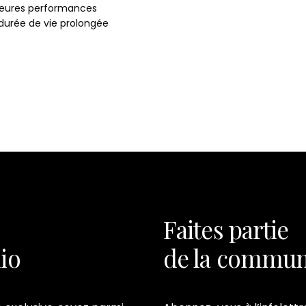
leures performances
durée de vie prolongée
Faites partie
dio
de la commun