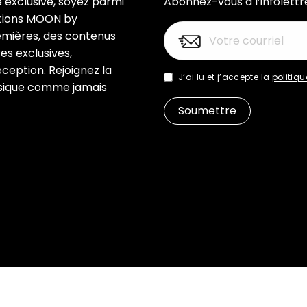
e exclusive, soyez parmi
Abonnez-vous à l’infolettr
ations MOON by
emières, des contenus
es exclusives,
ception. Rejoignez la
J’ai lu et j’accepte la
politiqu
sique comme jamais