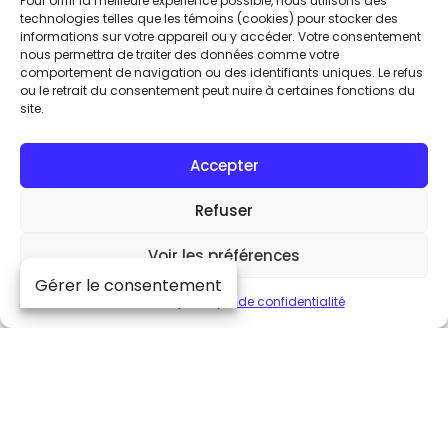
Pour offrir la meilleure expérience possible, nous utilisons des
MOON et vivez la musique comme jamais
technologies telles que les témoins (cookies) pour stocker des
auparavant.
informations sur votre appareil ou y accéder. Votre consentement
nous permettra de traiter des données comme votre
comportement de navigation ou des identifiants uniques. Le refus
Suivez-nous
ou le retrait du consentement peut nuire à certaines fonctions du
site.
Faites partie
Accepter
de la communauté
Refuser
Voir les préférences
Abonnez-vous à l’infolettre
Gérer le consentement
Cookie Policy
Politique de confidentialité
J’ai lu et j’accepte la
politique de
confidentialité