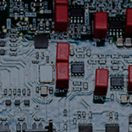
Assistance
Nous
joindre
Nouvelles
Carrières
Trouver
une
boutique