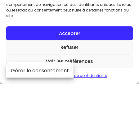
comportement de navigation ou des identifiants uniques. Le refus
ou le retrait du consentement peut nuire à certaines fonctions du
site.
Accepter
En partenariat avec :
Refuser
Voir les préférences
Gérer le consentement
Cookie Policy
Politique de confidentialité