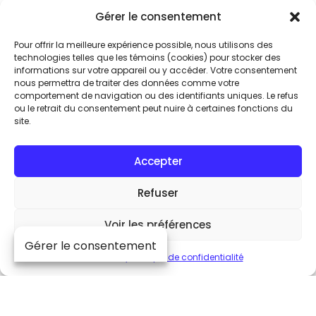
de l’excellence audio
Gérer le consentement
Pour offrir la meilleure expérience possible, nous utilisons des
En vous inscrivant à notre infolettre
technologies telles que les témoins (cookies) pour stocker des
informations sur votre appareil ou y accéder. Votre consentement
exclusive, soyez parmi les premiers à
nous permettra de traiter des données comme votre
découvrir les innovations MOON by
comportement de navigation ou des identifiants uniques. Le refus
Simaudio. Accédez à des avant-
ou le retrait du consentement peut nuire à certaines fonctions du
site.
premières, des contenus réservés aux
passionnés et des offres exclusives,
Accepter
directement dans votre boîte de
réception. Rejoignez la communauté
Refuser
MOON et vivez la musique comme jamais
auparavant.
Voir les préférences
Gérer le consentement
Suivez-nous
Cookie Policy
Politique de confidentialité
Faites partie