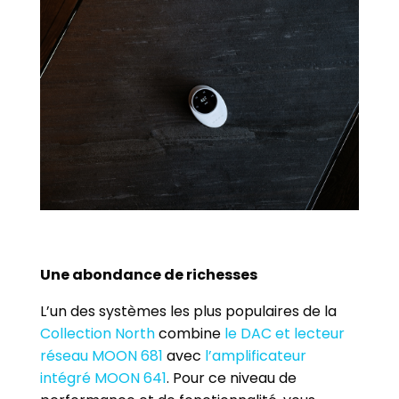
Assistance
Nous
joindre
Nouvelles
Carrières
Trouver
une
boutique
Une abondance de richesses
L’un des systèmes les plus populaires de la
Collection North
combine
le DAC et lecteur
réseau MOON 681
avec
l’amplificateur
intégré MOON 641
. Pour ce niveau de