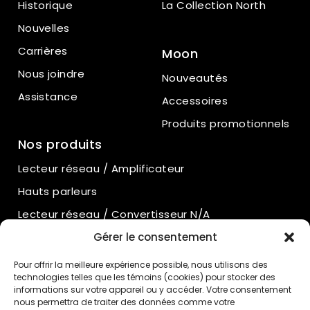
Historique
La Collection North
Nouvelles
Carrières
Moon
Nous joindre
Nouveautés
Assistance
Accessoires
Produits promotionnels
Nos produits
Lecteur réseau / Amplificateur
Hauts parleurs
Lecteur réseau / Convertisseur N/A
Amplificateurs intégrés
Gérer le consentement
Amplificateurs de puissance
Pour offrir la meilleure expérience possible, nous utilisons des
technologies telles que les témoins (cookies) pour stocker des
Préamplificateurs
informations sur votre appareil ou y accéder. Votre consentement
nous permettra de traiter des données comme votre
Préamplificateurs phono