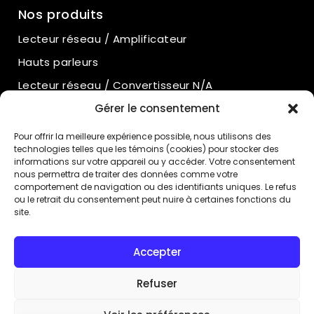
Nos produits
Lecteur réseau / Amplificateur
Hauts parleurs
Lecteur réseau / Convertisseur N/A
Amplificateurs intégrés
Gérer le consentement
Amplificateurs de puissance
Pour offrir la meilleure expérience possible, nous utilisons des
technologies telles que les témoins (cookies) pour stocker des
Préamplificateurs
informations sur votre appareil ou y accéder. Votre consentement
nous permettra de traiter des données comme votre
Préamplificateurs phono
comportement de navigation ou des identifiants uniques. Le refus
Alimentation externe
ou le retrait du consentement peut nuire à certaines fonctions du
site.
Lecteur CD
Accepter
Conditions d’utilisation
Politique de confidentialité
Refuser