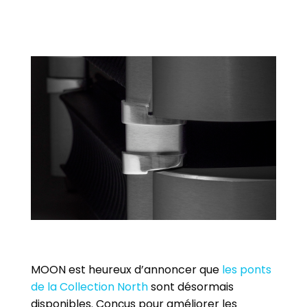
Assistance
Nous
joindre
Nouvelles
Carrières
Trouver
une
boutique
MOON est heureux d’annoncer que
les ponts
de la Collection North
sont désormais
disponibles. Conçus pour améliorer les