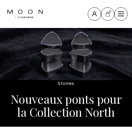
0
Fermer
La
Collection
Compass
La
Collection
North
Stories
Nouveaux
Nouveaux ponts pour
produits
Tous les
la Collection North
produits
Accessoires
& autres