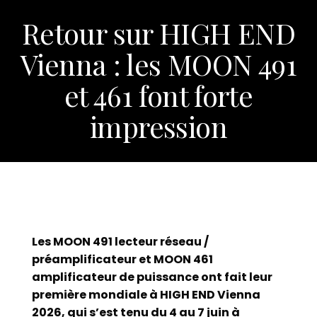
Retour sur HIGH END
Assistance
Vienna : les MOON 491
Nous
joindre
et 461 font forte
Nouvelles
Carrières
impression
Trouver
une
boutique
Les MOON 491 lecteur réseau /
préamplificateur et MOON 461
amplificateur de puissance ont fait leur
première mondiale à HIGH END Vienna
2026, qui s’est tenu du 4 au 7 juin à