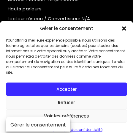
Hauts parleurs
Lecteur réseau / Convertisseur N/A
Gérer le consentement
Amplificateurs intégrés
Amplificateurs de puissance
Pour offrir la meilleure expérience possible, nous utilisons des
technologies telles que les témoins (cookies) pour stocker des
Préamplificateurs
informations sur votre appareil ou y accéder. Votre consentement
nous permettra de traiter des données comme votre
Préamplificateurs phono
comportement de navigation ou des identifiants uniques. Le refus
ou le retrait du consentement peut nuire à certaines fonctions du
Alimentation externe
site.
Lecteur CD
Accepter
Conditions d’utilisation
Politique de confidentialité
Refuser
Voir les préférences
© 2026 Simaudio Ltd. Tous droits réservés.
Gérer le consentement
Cookie Policy
Politique de confidentialité