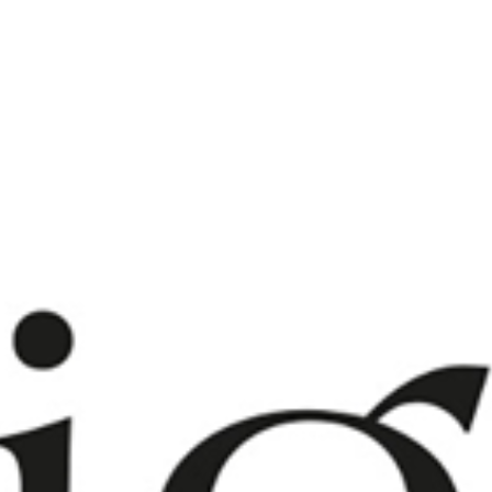
Assistance
Nous
joindre
Nouvelles
Carrières
Trouver
une
boutique