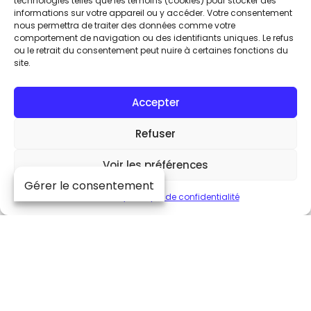
technologies telles que les témoins (cookies) pour stocker des
informations sur votre appareil ou y accéder. Votre consentement
En vous inscrivant à notre infolettre
nous permettra de traiter des données comme votre
exclusive, soyez parmi les premiers à
comportement de navigation ou des identifiants uniques. Le refus
ou le retrait du consentement peut nuire à certaines fonctions du
découvrir les innovations MOON by
site.
Simaudio. Accédez à des avant-
premières, des contenus réservés aux
Accepter
passionnés et des offres exclusives,
directement dans votre boîte de
Refuser
réception. Rejoignez la communauté
MOON et vivez la musique comme jamais
Voir les préférences
auparavant.
Gérer le consentement
Cookie Policy
Politique de confidentialité
Suivez-nous
Faites partie
de la communauté