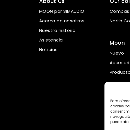
About Us
Our col
MOON por SIMAUDIO
Compass
Acerca de nosotros
North Co
Nuestra historia
Asistencia
Moon
Noticias
Nuevo
Accesori
Product
Para ofrece
cookies pa
consentimi
navegación
puede afec