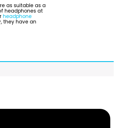
e as suitable as a
 of headphones at
ur
headphone
y, they have an