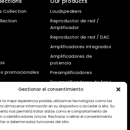
lections
Our products
 Collection
Loudspeakers
llection
Reproductor de red /
Amplificador
Reproductor de red / DAC
Amplificadores integrados
Amplificadores de
os
potencia
os promocionales
Preamplificadores
Preamplificadores de fono
Gestionar el consentimiento
Fuente de alimentación
Reproductor de CD
r la mejor experiencia posible, utilizamos tecnologías como las
ra almacenar información en su dispositivo o acceder a ella. Su
ento nos permitirá tratar datos como el comportamiento de
 o identificadores únicos. Rechazar o retirar el consentimiento
tar a determinadas funciones del sitio.