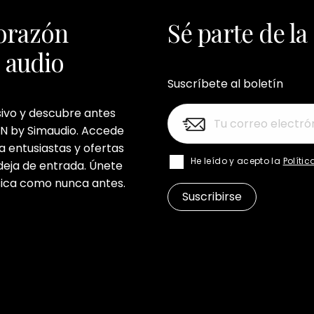
orazón
Sé parte de l
n audio
Suscríbete al boletín
sivo y descubre antes
N by Simaudio. Accede
a entusiastas y ofertas
He leído y acepto la
Políti
deja de entrada. Únete
sica como nunca antes.