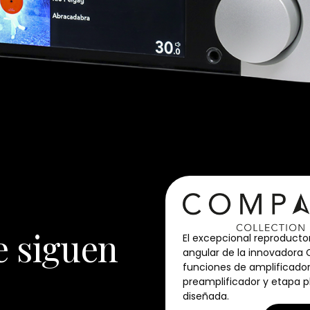
e siguen
El excepcional reproducto
angular de la innovadora 
funciones de amplificador
preamplificador y etapa 
diseñada.