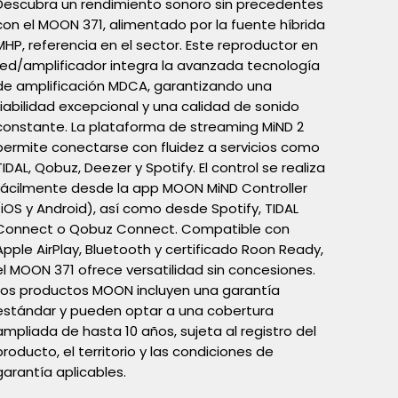
Descubra un rendimiento sonoro sin precedentes
con el MOON 371, alimentado por la fuente híbrida
MHP, referencia en el sector. Este reproductor en
red/amplificador integra la avanzada tecnología
de amplificación MDCA, garantizando una
fiabilidad excepcional y una calidad de sonido
constante. La plataforma de streaming MiND 2
permite conectarse con fluidez a servicios como
TIDAL, Qobuz, Deezer y Spotify. El control se realiza
fácilmente desde la app MOON MiND Controller
(iOS y Android), así como desde Spotify, TIDAL
Connect o Qobuz Connect. Compatible con
Apple AirPlay, Bluetooth y certificado Roon Ready,
el MOON 371 ofrece versatilidad sin concesiones.
Los productos MOON incluyen una garantía
estándar y pueden optar a una cobertura
ampliada de hasta 10 años, sujeta al registro del
producto, el territorio y las condiciones de
garantía aplicables.