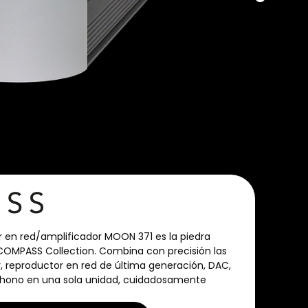
r en red/amplificador MOON 371 es la piedra
COMPASS Collection. Combina con precisión las
, reproductor en red de última generación, DAC,
phono en una sola unidad, cuidadosamente