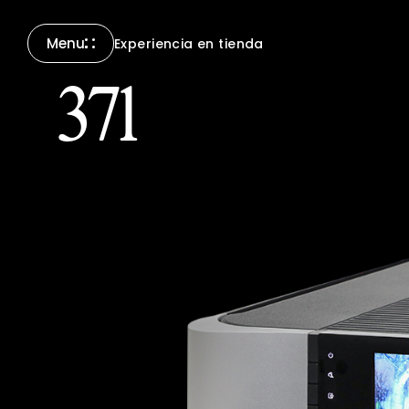
Menu
Experiencia en tienda
Close
371
Compass Collection
North Collection
Nuevos productos
Todos los productos
Accesorios y otros
Asistencia
Contáctanos
Encontrar
una tienda