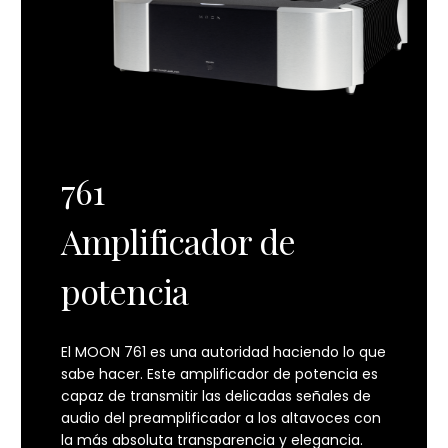
–125 dB
Respuesta de frecuencia
2 Hz – 200 kHz (+0 dB / –3 dB)
Relación señal/ruido (Preamplificador
analógico)
120 dB
761
Rango dinámico (entrada digital, salida fija)
Amplificador de
125 dB
potencia
Distorsión Armónica Total + Ruido
0.0004%
El MOON 761 es una autoridad haciendo lo que
Distorsión por intermodulación
sabe hacer. Este amplificador de potencia es
0.0003%
capaz de transmitir las delicadas señales de
audio del preamplificador a los altavoces con
Consumo de potencia (modo inactivo)
la más absoluta transparencia y elegancia.