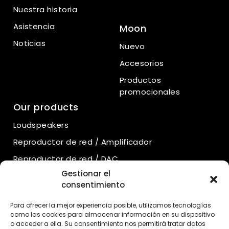
Nuestra historia
Asistencia
Moon
Noticias
Nuevo
Accesorios
Productos
promocionales
Our products
Loudspeakers
Reproductor de red / Amplificador
Reproductor de red / DAC
Gestionar el
Amplificadores integrados
consentimiento
Amplificadores de potencia
Para ofrecer la mejor experiencia posible, utilizamos tecnologías
Preamplificadores
como las cookies para almacenar información en su dispositivo
o acceder a ella. Su consentimiento nos permitirá tratar datos
Preamplificadores de fono