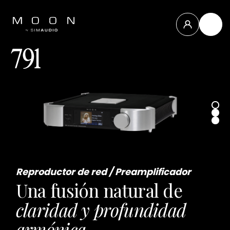
Close
791
Compass
Collection
North
Collection
Nuevos
productos
Todos los
productos
Reproductor de red / Preamplificador
Accesorios
Una fusión natural de
y otros
claridad y profundidad
armónica