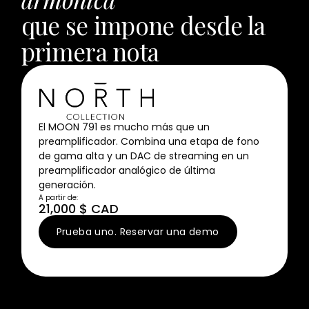
Asistencia
que se impone desde la
Contáctanos
primera nota
Encontrar
una
tienda
El MOON 791 es mucho más que un
preamplificador. Combina una etapa de fono
de gama alta y un DAC de streaming en un
preamplificador analógico de última
generación.
A partir de:
21,000 $ CAD
Prueba uno. Reservar una demo