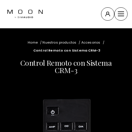
Close
Compass
Home
/
Nuestros productos
/
Accesorios
/
Collection
Control Remoto con Sistema CRM-3
North
Control Remoto con Sistema
Collection
CRM-3
Nuevos
productos
Todos los
productos
Accesorios
y otros