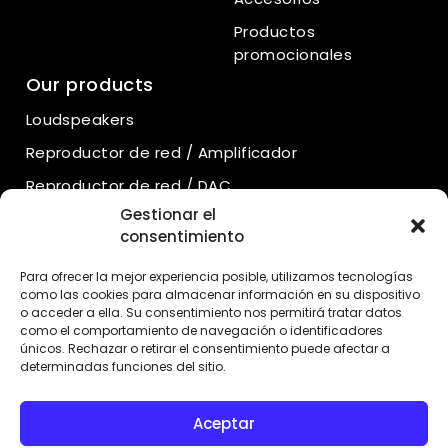
Productos
promocionales
Our products
Loudspeakers
Reproductor de red / Amplificador
Reproductor de red / DAC
Gestionar el
Amplificadores integrados
consentimiento
Amplificadores de potencia
Para ofrecer la mejor experiencia posible, utilizamos tecnologías
Preamplificadores
como las cookies para almacenar información en su dispositivo
o acceder a ella. Su consentimiento nos permitirá tratar datos
Preamplificadores de fono
como el comportamiento de navegación o identificadores
únicos. Rechazar o retirar el consentimiento puede afectar a
Fuente de alimentación
determinadas funciones del sitio.
Reproductor de CD
Aceptar