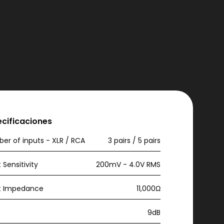
ecificaciones
er of inputs - XLR / RCA
3 pairs / 5 pairs
 Sensitivity
200mV - 4.0V RMS
t Impedance
11,000Ω
9dB