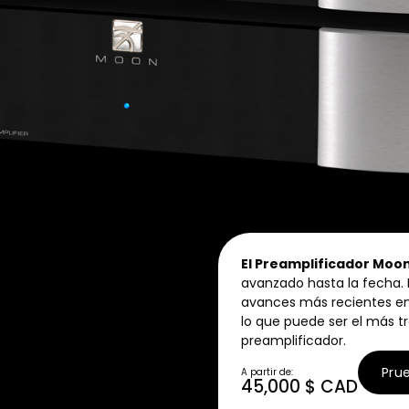
El Preamplificador Moo
avanzado hasta la fecha. E
avances más recientes en
lo que puede ser el más tr
preamplificador.
Pru
A partir de:
45,000 $ CAD