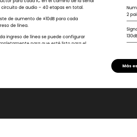
ductor para cada IC en el camino de la señal
 circuito de audio – 40 etapas en total.
Numb
2 pai
uste de aumento de ±10dB para cada
reso de línea.
Sign
130d
da ingreso de línea se puede configurar
mpletamente para que esté listo para el
atro en casa, mientras que el control de
Freq
lumen del
850P,
es desviado.
Cros
Más es
Outp
THD 
Inte
Ship