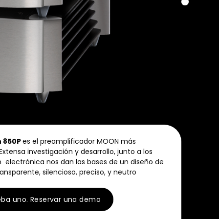
n 850P
es el preamplificador MOON más
xtensa investigación y desarrollo, junto a los
 electrónica nos dan las bases de un diseño de
ansparente, silencioso, preciso, y neutro
eba uno. Reservar una demo