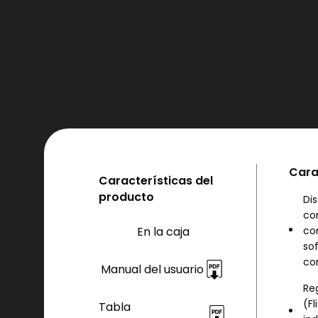
Cara
Características del
producto
Di
con
En la caja
co
sof
co
Manual del usuario
Re
(Fl
Tabla