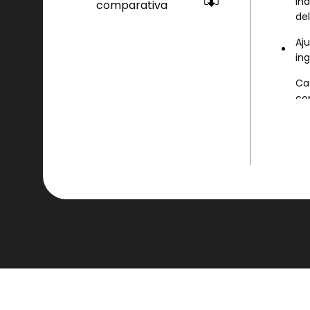
in
comparativa
del
Aj
ing
Ca
co
te
vo