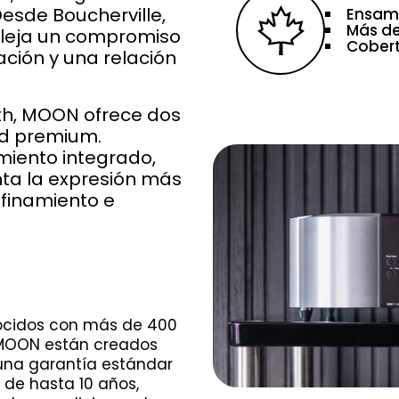
Desde Boucherville,
Ensam
Más de
fleja un compromiso
Cobert
cación y una relación
th, MOON ofrece dos
dad premium.
miento integrado,
nta la expresión más
efinamiento e
ocidos con más de 400
 MOON están creados
una garantía estándar
de hasta 10 años,