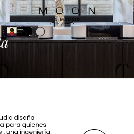
ión
 Musical
ta
de tu sistema
udio diseña
a para quienes
l, una ingeniería